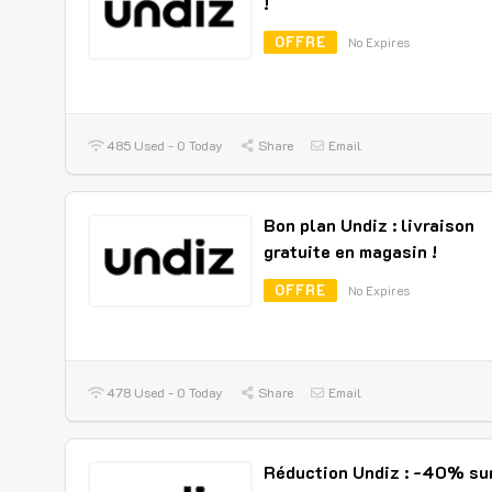
!
OFFRE
No Expires
485 Used - 0 Today
Share
Email
Bon plan Undiz : livraison
gratuite en magasin !
OFFRE
No Expires
478 Used - 0 Today
Share
Email
Réduction Undiz : -40% su