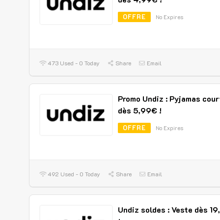
OFFRE
No Expires
473 Used - 0 Today
Share
Email
Promo Undiz : Pyjamas cour
dès 5,99€ !
OFFRE
No Expires
492 Used - 0 Today
Share
Email
Undiz soldes : Veste dès 1