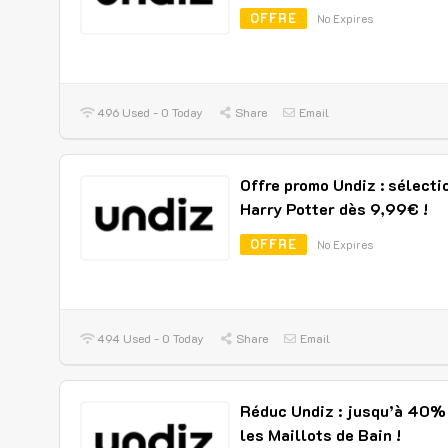
OFFRE
No Expires
496 Used - 0 Today
Share
Email
Offre promo Undiz : sélecti
Harry Potter dès 9,99€ !
OFFRE
No Expires
494 Used - 0 Today
Share
Email
Réduc Undiz : jusqu’à 40%
les Maillots de Bain !