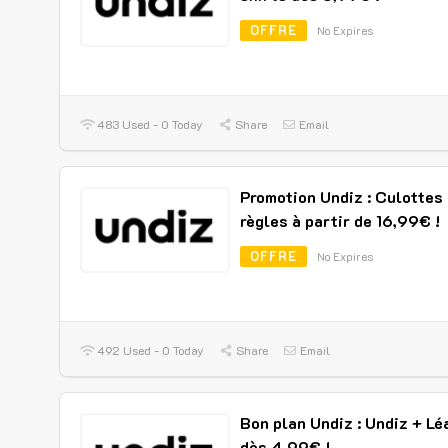
OFFRE
No Expires
483 Used - 0 Today
Share
Email
Promotion Undiz : Culottes
règles à partir de 16,99€ !
OFFRE
No Expires
492 Used - 0 Today
Share
Email
Bon plan Undiz : Undiz + Lé
dès 4,99€ !