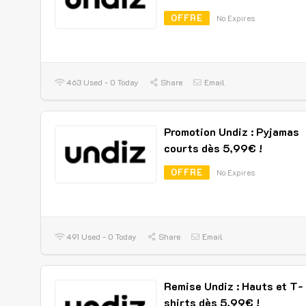
OFFRE
No Expires
463 Used - 0 Today
Share
Email
Promotion Undiz : Pyjamas
courts dès 5,99€ !
OFFRE
No Expires
491 Used - 0 Today
Share
Email
Remise Undiz : Hauts et T-
shirts dès 5,99€ !