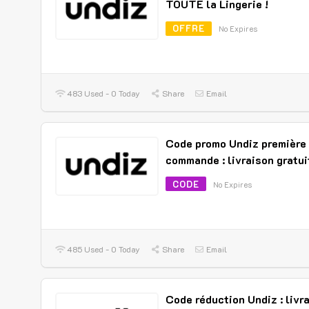
TOUTE la Lingerie !
OFFRE
No Expires
483 Used - 0 Today
Share
Email
Code promo Undiz première
commande : livraison gratui
CODE
No Expires
485 Used - 0 Today
Share
Email
Code réduction Undiz : livr