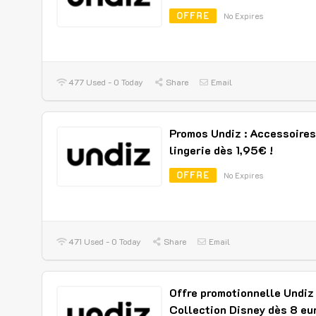
OFFRE
No Expires
477 Used - 0 Today
Share
Email
Promos Undiz : Accessoires
lingerie dès 1,95€ !
OFFRE
No Expires
471 Used - 0 Today
Share
Email
Offre promotionnelle Undiz 
Collection Disney dès 8 eur