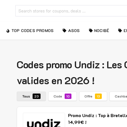
TOP CODES PROMOS
ASOS
NOCIBÉ
E
Codes promo Undiz : Les
valides en 2026 !
Tous
Code
Offre
Cashb
23
10
13
Promo Undiz : Top à Bretell
14,99€ !