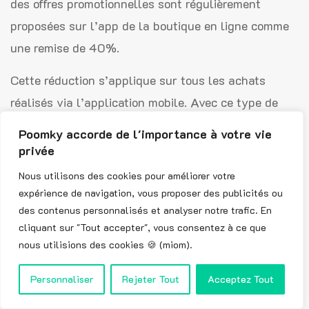
des offres promotionnelles sont régulièrement
proposées sur l’app de la boutique en ligne comme
une remise de 40%.
Cette réduction s’applique sur tous les achats
réalisés via l’application mobile. Avec ce type de
promotion, vous n’avez pas besoin de code réduction
Poomky accorde de l'importance à votre vie
Boohoo.
privée
Nous utilisons des cookies pour améliorer votre
Quelles marques sont compatibles avec
expérience de navigation, vous proposer des publicités ou
le code Boohoo ?
des contenus personnalisés et analyser notre trafic. En
cliquant sur "Tout accepter", vous consentez à ce que
Toutes les marques sont compatibles avec les codes
nous utilisions des cookies 🍪 (miom).
Boohoo « LIVRAISON » et « FRAPP5 » à l’exception
de certaines collections (Collection Premium &
Personnaliser
Rejeter Tout
Acceptez Tout
Zendaya). Vous pouvez bénéficier d’une remise de