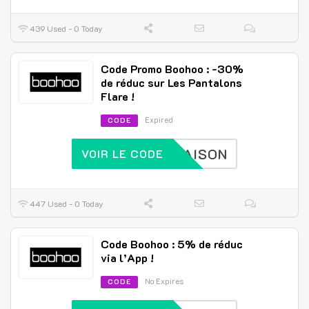
439 Used - 0 Today
Code Promo Boohoo : -30%
de réduc sur Les Pantalons
Flare !
Expired
CODE
IVRAISON
VOIR LE CODE
447 Used - 0 Today
Code Boohoo : 5% de réduc
via l’App !
No Expires
CODE