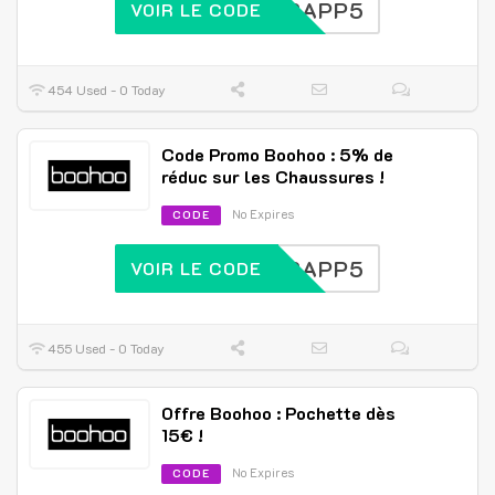
FRAPP5
VOIR LE CODE
454 Used - 0 Today
Code Promo Boohoo : 5% de
réduc sur les Chaussures !
No Expires
CODE
FRAPP5
VOIR LE CODE
455 Used - 0 Today
Offre Boohoo : Pochette dès
15€ !
No Expires
CODE