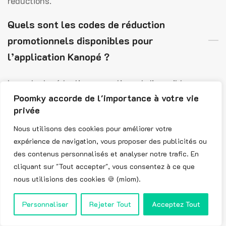
réductions.
Quels sont les codes de réduction
promotionnels disponibles pour
l’application Kanopé ?
Le code de réduction promotionnel disponible pour
Poomky accorde de l'importance à votre vie
l’application Kanopé est « KANOP ». Ce code
privée
Kanopé offre la livraison gratuite sans minimum
Nous utilisons des cookies pour améliorer votre
d’achat et sans date d’expiration. D’autres codes
expérience de navigation, vous proposer des publicités ou
sont réservés aux nouveaux clients, certains sont
des contenus personnalisés et analyser notre trafic. En
temporaires (pendant les soldes, le Black Friday,
cliquant sur "Tout accepter", vous consentez à ce que
etc.) et d’autres sont cumulables. Il est recommandé
nous utilisions des cookies 🍪 (miom).
de consulter les offres promotionnelles de
Personnaliser
Rejeter Tout
Acceptez Tout
l’application.