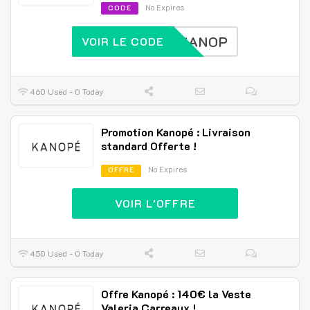
No Expires
CODE
KANOP
VOIR LE CODE
460 Used - 0 Today
Promotion Kanopé : Livraison
standard Offerte !
No Expires
OFFRE
VOIR L'OFFRE
450 Used - 0 Today
Offre Kanopé : 140€ la Veste
Valeria Carreaux !