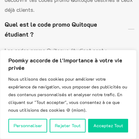
déjà clients.
Quel est le code promo Quitoque
étudiant ?
Les codes promo Quitoque étudiant sont :
Poomky accorde de l'importance à votre vie
« PREMIERPANIER-90 »
privée
« PAQUES »
Nous utilisons des cookies pour améliorer votre
expérience de navigation, vous proposer des publicités ou
« STREETFOOD »
des contenus personnalisés et analyser notre trafic. En
« PREMIERPANIER-30 »
cliquant sur "Tout accepter", vous consentez à ce que
nous utilisions des cookies 🍪 (miom).
« PAPATE-15 »
Personnaliser
Rejeter Tout
Acceptez Tout
Tous les étudiants ont la possibilité d’utiliser ces
codes promo Quitoque pour économiser sur leurs