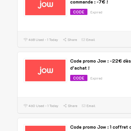
commande : -7€ !
CODE
Expired
468 Used - 1 Today
Share
Email
Code promo Jow : -22€ dè
d’achat !
CODE
Expired
460 Used - 1 Today
Share
Email
Code promo Jow : 1 coffret 