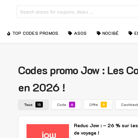
TOP CODES PROMOS
ASOS
NOCIBÉ
E
Codes promo Jow : Les C
en 2026 !
Tous
Code
Offre
Cashbac
15
6
9
Reduc Jow : – 26 % sur les
de voyage !