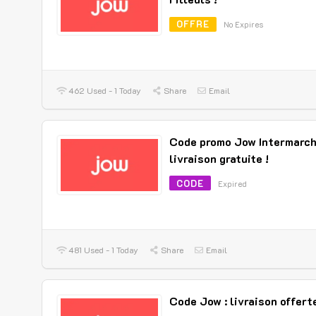
OFFRE
No Expires
462 Used - 1 Today
Share
Email
Code promo Jow Intermarch
livraison gratuite !
CODE
Expired
481 Used - 1 Today
Share
Email
Code Jow : livraison offerte