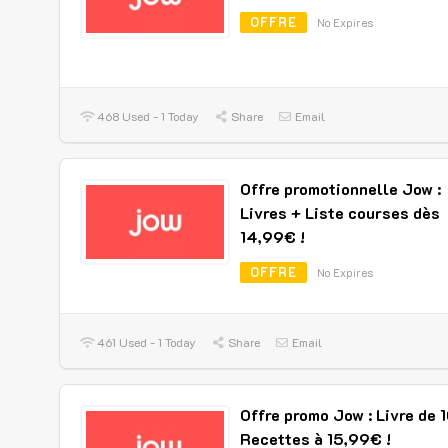
OFFRE
No Expires
468 Used - 1 Today
Share
Email
Offre promotionnelle Jow :
Livres + Liste courses dès
14,99€ !
OFFRE
No Expires
461 Used - 1 Today
Share
Email
Offre promo Jow : Livre de 
Recettes à 15,99€ !