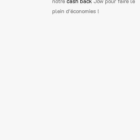
notre
cash back
Jow pour faire le
plein d'économies !