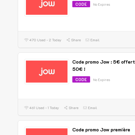
CODE
No Expires
470 Used - 2 Today
Share
Email
Code promo Jow : 5€ offert
50€ !
CODE
No Expires
461 Used - 1 Today
Share
Email
Code promo Jow première