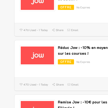
OFFRE
No Expires
476 Used - 1 Today
Share
Email
Réduc Jow : -10% en moye
sur les courses !
OFFRE
No Expires
470 Used - 1 Today
Share
Email
Remise Jow : -10€ pour les
Filleuls !