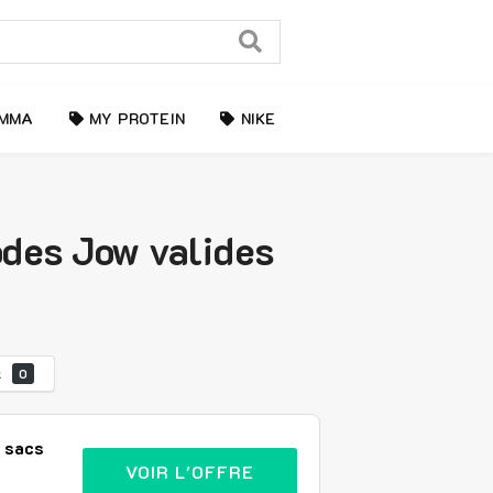
MMA
MY PROTEIN
NIKE
odes Jow valides
k
0
 sacs
VOIR L'OFFRE