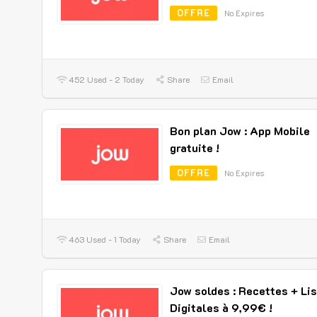
OFFRE
No Expires
452 Used - 2 Today
Share
Email
Bon plan Jow : App Mobile
gratuite !
OFFRE
No Expires
463 Used - 1 Today
Share
Email
Jow soldes : Recettes + Li
Digitales à 9,99€ !