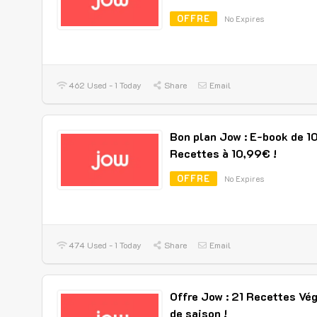
OFFRE
No Expires
462 Used - 1 Today
Share
Email
Bon plan Jow : E-book de 1
Recettes à 10,99€ !
OFFRE
No Expires
474 Used - 1 Today
Share
Email
Offre Jow : 21 Recettes Vé
de saison !