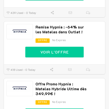
439 Used - 0 Today
Remise Hypnia : -64% sur
les Matelas dans Outlet !
No Expires
OFFRE
VOIR L'OFFRE
418 Used - 0 Today
Offre Promo Hypnia :
Matelas Hybride Ultime dès
349,99€ !
No Expires
OFFRE