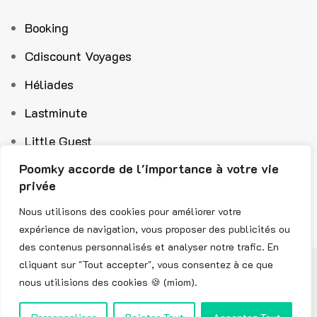
Booking
Cdiscount Voyages
Héliades
Lastminute
Little Guest
Poomky accorde de l'importance à votre vie
Ouigo
privée
Voyamar
Nous utilisons des cookies pour améliorer votre
expérience de navigation, vous proposer des publicités ou
des contenus personnalisés et analyser notre trafic. En
Copyright © 2025 Poomky.fr Fait avec beaucoup d'amour ❤️ et de café☕
cliquant sur "Tout accepter", vous consentez à ce que
(décaféiné)
nous utilisions des cookies 🍪 (miom).
Code Promo ASOS
|
Code Promo FDJ
|
Code Promo Shein
|
Code Promo
Sephora
|
Code Promo Boulanger
|
Mentions Légales
|
Politique de